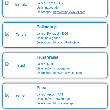
La red:
Tezos – XTZ
Usar:
navegador
Descargar:
https://templewallet.com
Polkadot.js
La red:
Polkadot – DOT
Usar:
navegador
Descargar:
https://polkadot.js.org
Trust Wallet
La red:
Multi
Usar:
móvil – navegador
Descargar:
https://trustwallet.com
Petra
La red:
Aptos – APT
Usar:
móvil – navegador
Descargar:
https://petra.app/