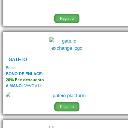
Registro
GATE.IO
Bolsa
BONO DE ENLACE:
20% Fee descuento
A MANO:
VAVGV1lf
Registro