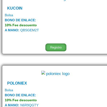
KUCOIN
Bolsa
BONO DE ENLACE:
10% Fee descuento
A MANO:
QBSGEM2T
Registro
POLONIEX
Bolsa
BONO DE ENLACE:
10% Fee descuento
A MANO:
N6R9QGTY