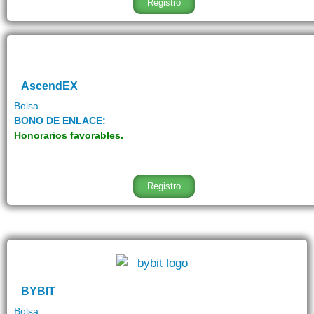
Registro
AscendEX
Bolsa
BONO DE ENLACE:
Honorarios favorables.
Registro
BYBIT
Bolsa