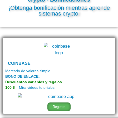
¡Obtenga bonificación mientras aprende
sistemas crypto!
COINBASE
Mercado de valores simple
BONO DE ENLACE:
Descuentos variables y regalos.
100 $
– Mira videos tutoriales.
Registro