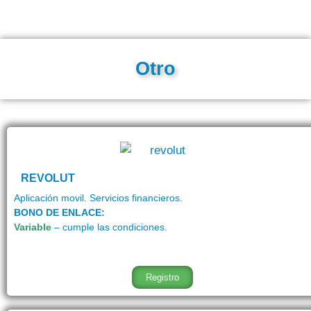
Otro
REVOLUT
Aplicación movil.
Servicios financieros.
BONO DE ENLACE:
Variable
– cumple las condiciones.
Registro