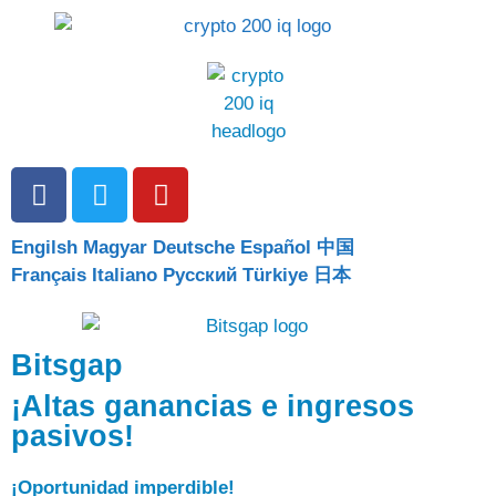
Engilsh
Magyar
Deutsche
Español
中国
Français
Italiano
Pусский
Türkiye
日本
Bitsgap
¡Altas ganancias e ingresos
pasivos!
¡Oportunidad imperdible!