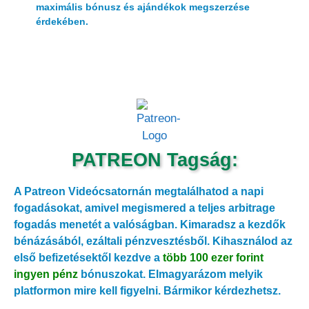
maximális bónusz és ajándékok megszerzése
érdekében.
PATREON Tagság:
A Patreon Videócsatornán megtalálhatod a napi
fogadásokat, amivel megismered a teljes arbitrage
fogadás menetét a valóságban. Kimaradsz a kezdők
bénázásából, ezáltali pénzvesztésből. Kihasználod az
első befizetésektől kezdve a
több 100 ezer forint
ingyen pénz
bónuszokat. Elmagyarázom melyik
platformon mire kell figyelni. Bármikor kérdezhetsz.