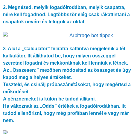
2. Megnézed, melyik fogadóirodában, melyik csapatra,
mire kell fogadnod. Legtöbbször elég csak rákattintani a
csapatok nevére és felugrik az oldal.
3. Alul a „Calculator” feliratra kattintva megjelenik a tét
kalkulátor. Itt állíthatod be, hogy milyen összeggel
szeretnél fogadni és mekkoráknak kell lenniük a tétnek.
Az „Összesen:” mezőben módosítsd az összeget és úgy
kapod meg a helyes értékeket.
Teszteld, és csinálj próbaszámításokat, hogy megértsd a
működését.
A pénznemeket is külön be tudod állítani.
Ha változnak az „Odds” értékek a fogadóirodákban, itt
tudod ellenőrizni, hogy még profitban lennél e vagy már
nem.