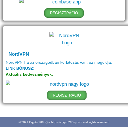
REGISZTRÁCIÓ
NordVPN
NordVPN Ha az országodban korlátozás van, ez megoldja.
LINK BÓNUSZ:
Aktuális kedvezmények.
REGISZTRÁCIÓ
© 2021 Crypto 200 IQ – https://crypto200iq.com – all rights reserved.