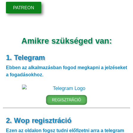
PATREON
Amikre szükséged van:
1. Telegram
Ebben az alkalmazásban fogod megkapni a jelzéseket
a fogadásokhoz.
REGISZTRÁCIÓ
2. Wop regisztráció
Ezen az oldalon fogsz tudni előfizetni arra a telegram