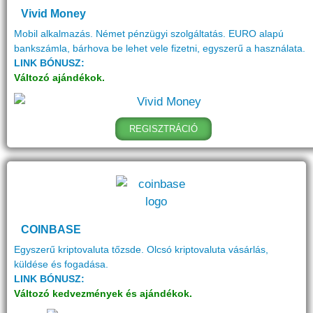
Vivid Money
Mobil alkalmazás. Német pénzügyi szolgáltatás. EURO alapú
bankszámla, bárhova be lehet vele fizetni, egyszerű a használata.
LINK BÓNUSZ:
Változó ajándékok.
REGISZTRÁCIÓ
COINBASE
Egyszerű kriptovaluta tőzsde. Olcsó kriptovaluta vásárlás,
küldése és fogadása.
LINK BÓNUSZ:
Változó kedvezmények és ajándékok.