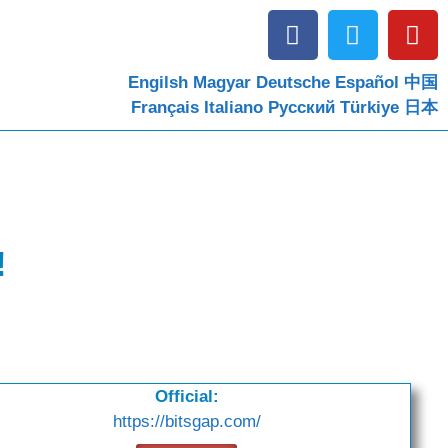
Engilsh
Magyar
Deutsche
Español
中国
Français
Italiano
Pусский
Türkiye
日本
!
Official:
https://bitsgap.com/