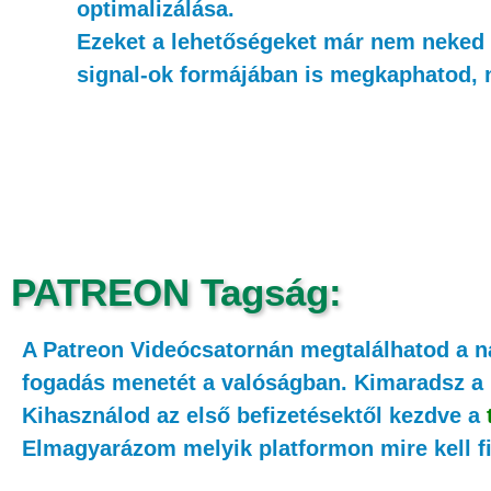
optimalizálása.
Ezeket a lehetőségeket már nem neked
signal-ok formájában is megkaphatod, 
PATREON Tagság:
A Patreon Videócsatornán megtalálhatod a n
fogadás menetét a valóságban. Kimaradsz a 
Kihasználod az első befizetésektől kezdve a
Elmagyarázom melyik platformon mire kell fi