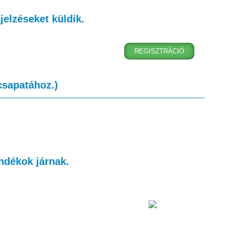
jelzéseket küldik.
REGISZTRÁCIÓ
csapatához.)
ndékok járnak.