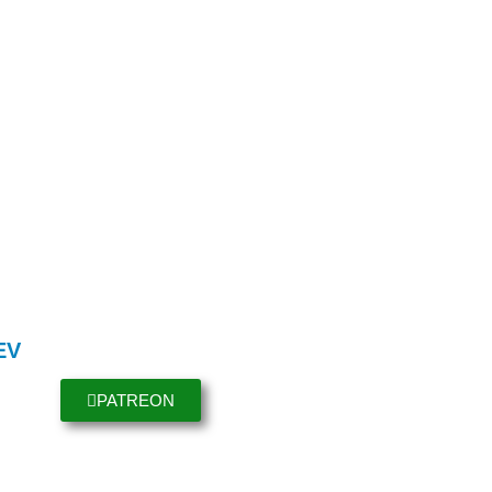
EV
PATREON