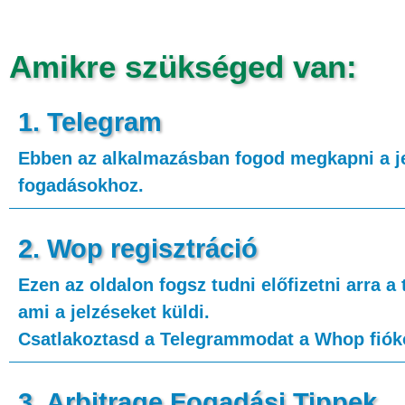
Amikre szükséged van:
1. Telegram
Ebben az alkalmazásban fogod megkapni a je
fogadásokhoz.
2. Wop regisztráció
Ezen az oldalon fogsz tudni előfizetni arra a
ami a jelzéseket küldi.
Csatlakoztasd a Telegrammodat a Whop fiók
3. Arbitrage Fogadási Tippek