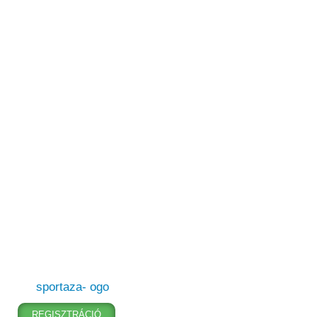
REGISZTRÁCIÓ