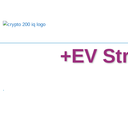
+EV St
.