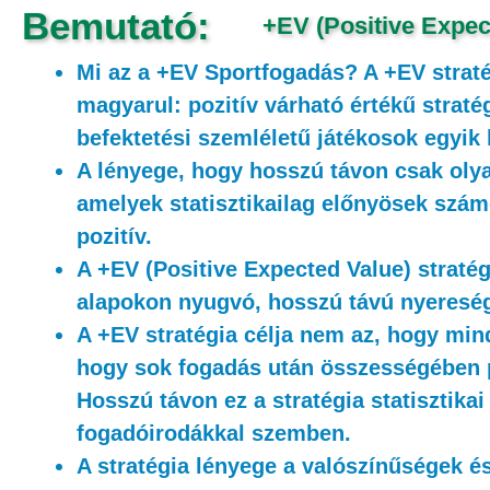
Bemutató:
+EV (Positive Expec
Mi az a +EV Sportfogadás? A +EV straté
magyarul: pozitív várható értékű straté
befektetési szemléletű játékosok egyik
A lényege, hogy hosszú távon csak oly
amelyek statisztikailag előnyösek szá
pozitív.
A +EV (Positive Expected Value) straté
alapokon nyugvó, hosszú távú nyereség
A +EV stratégia célja nem az, hogy mi
hogy sok fogadás után összességében p
Hosszú távon ez a stratégia statisztikai
fogadóirodákkal szemben.
A stratégia lényege a valószínűségek é