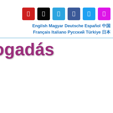
Engilsh
Magyar
Deutsche
Español
中国
Français
Italiano
Pусский
Türkiye
日本
fogadás